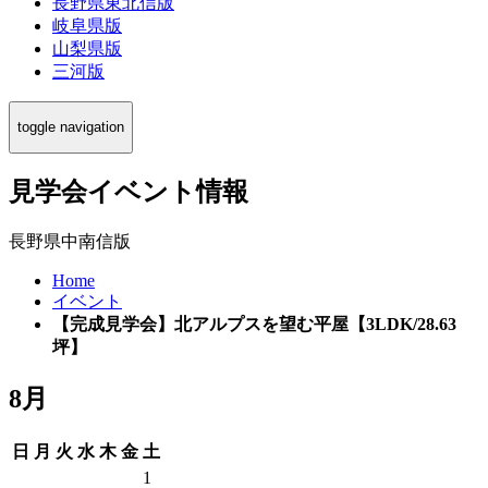
長野県東北信版
岐阜県版
山梨県版
三河版
toggle navigation
見学会イベント情報
長野県中南信版
Home
イベント
【完成見学会】北アルプスを望む平屋【3LDK/28.63
坪】
8月
日
月
火
水
木
金
土
1