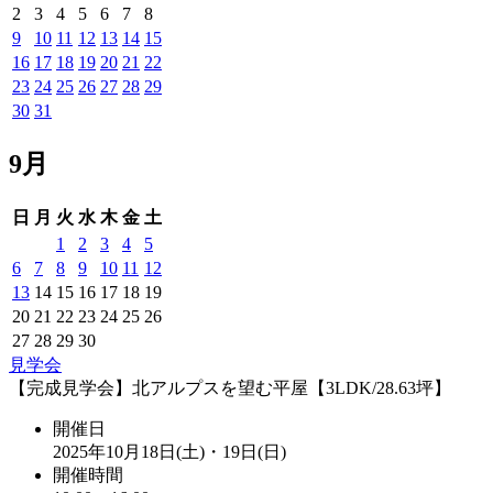
2
3
4
5
6
7
8
9
10
11
12
13
14
15
16
17
18
19
20
21
22
23
24
25
26
27
28
29
30
31
9月
日
月
火
水
木
金
土
1
2
3
4
5
6
7
8
9
10
11
12
13
14
15
16
17
18
19
20
21
22
23
24
25
26
27
28
29
30
見学会
【完成見学会】北アルプスを望む平屋【3LDK/28.63坪】
開催日
2025年10月18日(土)・19日(日)
開催時間