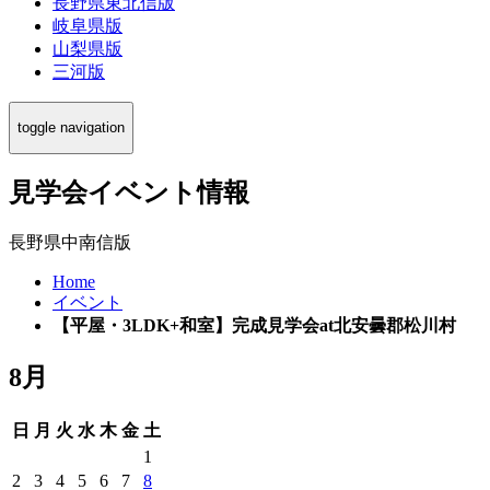
長野県東北信版
岐阜県版
山梨県版
三河版
toggle navigation
見学会イベント情報
長野県中南信版
Home
イベント
【平屋・3LDK+和室】完成見学会at北安曇郡松川村
8月
日
月
火
水
木
金
土
1
2
3
4
5
6
7
8