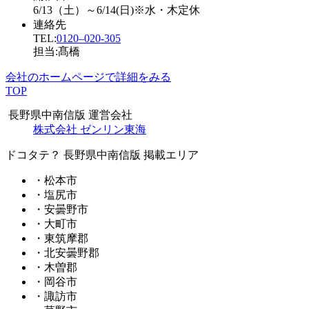
6/13（土）～6/14(日)※水・木定休
連絡先
TEL:
0120–020-305
担当:髙橋
会社のホームページで詳細をみる
TOP
長野県中南信版 運営会社
株式会社 ゼンリン東海
ドコタテ？ 長野県中南信版 掲載エリア
・松本市
・塩尻市
・安曇野市
・大町市
・東筑摩郡
・北安曇野郡
・木曽郡
・岡谷市
・諏訪市