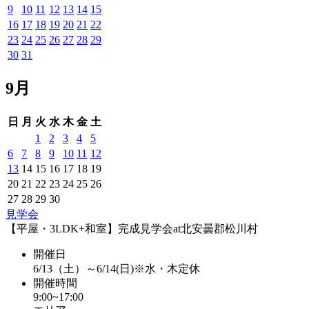
9
10
11
12
13
14
15
16
17
18
19
20
21
22
23
24
25
26
27
28
29
30
31
9月
日
月
火
水
木
金
土
1
2
3
4
5
6
7
8
9
10
11
12
13
14
15
16
17
18
19
20
21
22
23
24
25
26
27
28
29
30
見学会
【平屋・3LDK+和室】完成見学会at北安曇郡松川村
開催日
6/13（土）～6/14(日)※水・木定休
開催時間
9:00~17:00