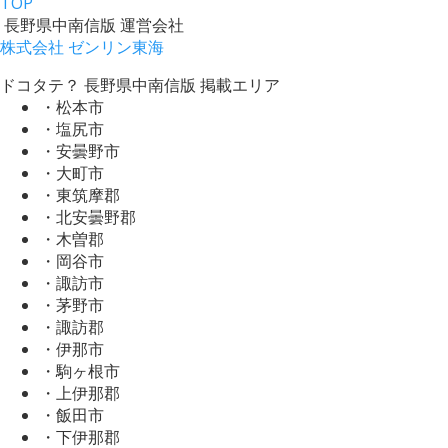
TOP
長野県中南信版 運営会社
株式会社 ゼンリン東海
ドコタテ？ 長野県中南信版 掲載エリア
・松本市
・塩尻市
・安曇野市
・大町市
・東筑摩郡
・北安曇野郡
・木曽郡
・岡谷市
・諏訪市
・茅野市
・諏訪郡
・伊那市
・駒ヶ根市
・上伊那郡
・飯田市
・下伊那郡