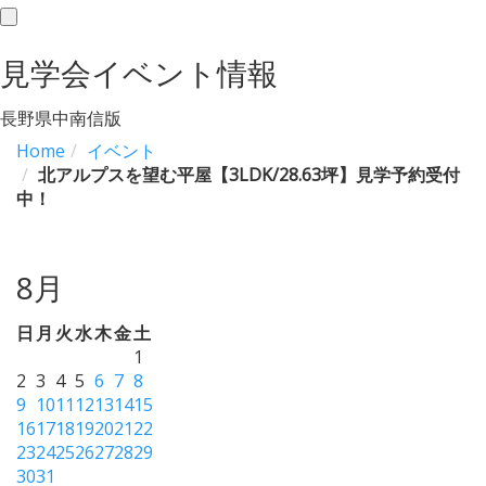
toggle
navigation
見学会イベント情報
長野県中南信版
Home
イベント
北アルプスを望む平屋【3LDK/28.63坪】見学予約受付
中！
8月
日
月
火
水
木
金
土
1
2
3
4
5
6
7
8
9
10
11
12
13
14
15
16
17
18
19
20
21
22
23
24
25
26
27
28
29
30
31