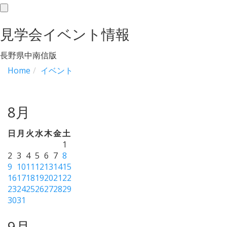
toggle
navigation
見学会イベント情報
長野県中南信版
Home
イベント
8月
日
月
火
水
木
金
土
1
2
3
4
5
6
7
8
9
10
11
12
13
14
15
16
17
18
19
20
21
22
23
24
25
26
27
28
29
30
31
9月