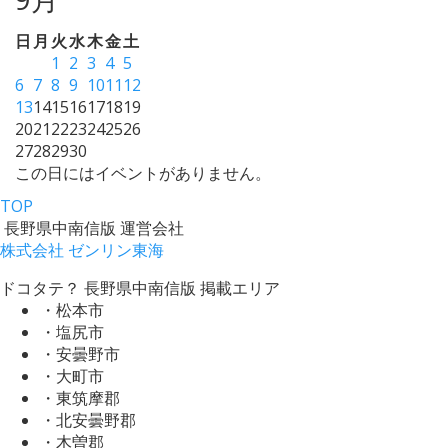
日
月
火
水
木
金
土
1
2
3
4
5
6
7
8
9
10
11
12
13
14
15
16
17
18
19
20
21
22
23
24
25
26
27
28
29
30
この日にはイベントがありません。
TOP
長野県中南信版 運営会社
株式会社 ゼンリン東海
ドコタテ？ 長野県中南信版 掲載エリア
・松本市
・塩尻市
・安曇野市
・大町市
・東筑摩郡
・北安曇野郡
・木曽郡