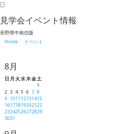
toggle
navigation
見学会イベント情報
長野県中南信版
Home
イベント
8月
日
月
火
水
木
金
土
1
2
3
4
5
6
7
8
9
10
11
12
13
14
15
16
17
18
19
20
21
22
23
24
25
26
27
28
29
30
31
9月