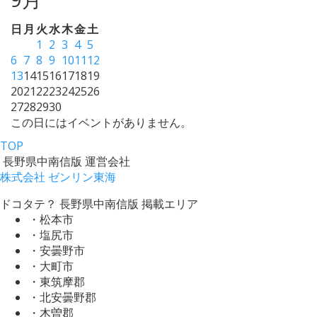
日
月
火
水
木
金
土
1
2
3
4
5
6
7
8
9
10
11
12
13
14
15
16
17
18
19
20
21
22
23
24
25
26
27
28
29
30
この日にはイベントがありません。
TOP
長野県中南信版 運営会社
株式会社 ゼンリン東海
ドコタテ？ 長野県中南信版 掲載エリア
・松本市
・塩尻市
・安曇野市
・大町市
・東筑摩郡
・北安曇野郡
・木曽郡