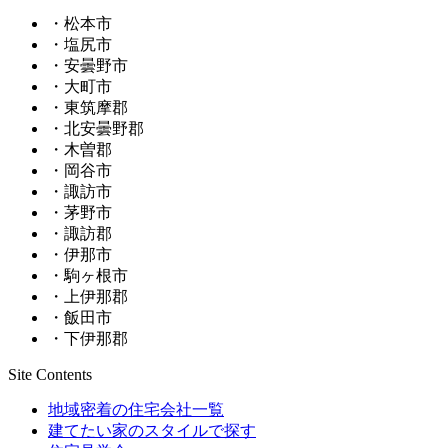
・松本市
・塩尻市
・安曇野市
・大町市
・東筑摩郡
・北安曇野郡
・木曽郡
・岡谷市
・諏訪市
・茅野市
・諏訪郡
・伊那市
・駒ヶ根市
・上伊那郡
・飯田市
・下伊那郡
Site Contents
地域密着の住宅会社一覧
建てたい家のスタイルで探す