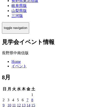
長野県東北信版
岐阜県版
山梨県版
三河版
toggle navigation
見学会イベント情報
長野県中南信版
Home
イベント
8月
日
月
火
水
木
金
土
1
2
3
4
5
6
7
8
9
10
11
12
13
14
15